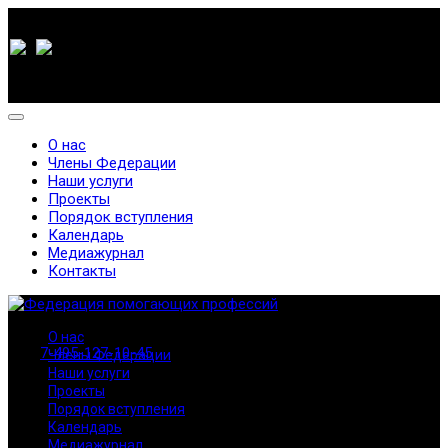
О нас
Члены Федерации
Наши услуги
Проекты
Порядок вступления
Календарь
Медиажурнал
Контакты
О нас
7-495-127-10-45
Члены Федерации
Наши услуги
Проекты
Порядок вступления
Календарь
Медиажурнал