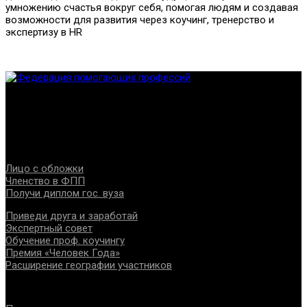
умножению счастья вокруг себя, помогая людям и создавая
возможности для развития через коучинг, тренерство и
экспертизу в HR
Федерация создана с целью содействия развитию
специалистов помогающих направлений, защите прав и
интересов, консолидации отрасли.
Проекты
Лицо с обложки
Членство в ФПП
Получи диплом гос. вуза
Приведи друга и заработай
Экспертный совет
Обучение проф. коучингу
Премия «Человек Года»
Расширение географии участников
Документы