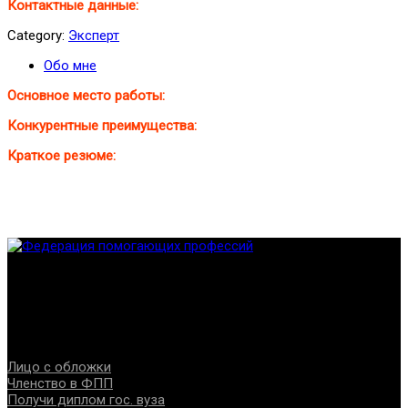
Контактные данные:
Category:
Эксперт
Обо мне
Основное место работы:
Конкурентные преимущества:
Краткое резюме:
Федерация создана с целью содействия развитию
специалистов помогающих направлений, защите прав и
интересов, консолидации отрасли.
Проекты
Лицо с обложки
Членство в ФПП
Получи диплом гос. вуза