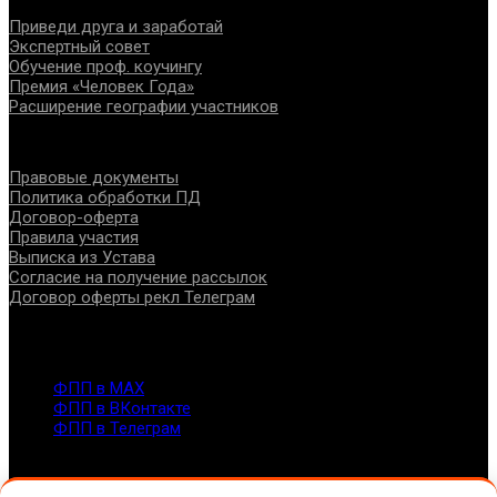
Приведи друга и заработай
Экспертный совет
Обучение проф. коучингу
Премия «Человек Года»
Расширение географии участников
Документы
Правовые документы
Политика обработки ПД
Договор-оферта
Правила участия
Выписка из Устава
Согласие на получение рассылок
Договор оферты рекл Телеграм
Контакты
info@fppro.ru
ФПП в МАХ
ФПП в ВКонтакте
ФПП в Телеграм
Москва, м.о. Арбат, пер. Романов,3
7-495-127-10-45