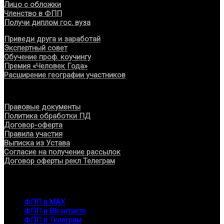
Лицо с обложки
Членство в ФПП
Получи диплом гос. вуза
Приведи друга и заработай
Экспертный совет
Обучение проф. коучингу
Премия «Человек Года»
Расширение географии участников
Документы
Правовые документы
Политика обработки ПД
Договор-оферта
Правила участия
Выписка из Устава
Согласие на получение рассылок
Договор оферты рекл Телеграм
Контакты
info@fppro.ru
ФПП в МАХ
ФПП в ВКонтакте
ФПП в Телеграм