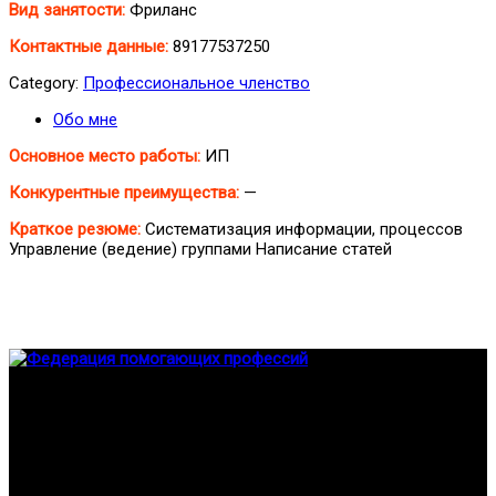
Вид занятости:
Фриланс
Контактные данные:
89177537250
Category:
Профессиональное членство
Обо мне
Основное место работы:
ИП
Конкурентные преимущества:
—
Краткое резюме:
Систематизация информации, процессов
Управление (ведение) группами Написание статей
Федерация создана с целью содействия развитию
специалистов помогающих направлений, защите прав и
интересов, консолидации отрасли.
Проекты