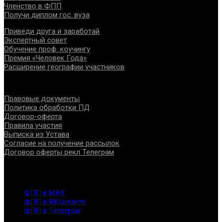
Членство в ФПП
Получи диплом гос. вуза
Приведи друга и заработай
Экспертный совет
Обучение проф. коучингу
Премия «Человек Года»
Расширение географии участников
Документы
Правовые документы
Политика обработки ПД
Договор-оферта
Правила участия
Выписка из Устава
Согласие на получение рассылок
Договор оферты рекл Телеграм
Контакты
info@fppro.ru
ФПП в МАХ
ФПП в ВКонтакте
ФПП в Телеграм
Москва, м.о. Арбат, пер. Романов,3