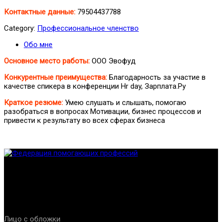
Контактные данные:
79504437788
Category:
Профессиональное членство
Обо мне
Основное место работы:
ООО Эвофуд
Конкурентные преимущества:
Благодарность за участие в
качестве спикера в конференции Hr day, Зарплата.Ру
Краткое резюме:
Умею слушать и слышать, помогаю
разобраться в вопросах Мотивации, бизнес процессов и
привести к результату во всех сферах бизнеса
Федерация создана с целью содействия развитию
специалистов помогающих направлений, защите прав и
интересов, консолидации отрасли.
Проекты
Лицо с обложки