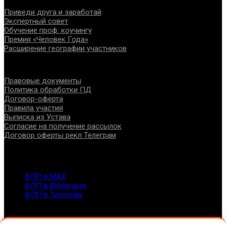
Приведи друга и заработай
Экспертный совет
Обучение проф. коучингу
Премия «Человек Года»
Расширение географии участников
Документы
Правовые документы
Политика обработки ПД
Договор-оферта
Правила участия
Выписка из Устава
Согласие на получение рассылок
Договор оферты рекл Телеграм
Контакты
info@fppro.ru
ФПП в МАХ
ФПП в ВКонтакте
ФПП в Телеграм
Москва, м.о. Арбат, пер. Романов,3
7-495-127-10-45