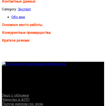
Контактные данные:
Category:
Эксперт
Обо мне
Основное место работы:
Конкурентные преимущества:
Краткое резюме:
Федерация создана с целью содействия развитию
специалистов помогающих направлений, защите прав и
интересов, консолидации отрасли.
Проекты
Лицо с обложки
Членство в ФПП
Получи диплом гос. вуза