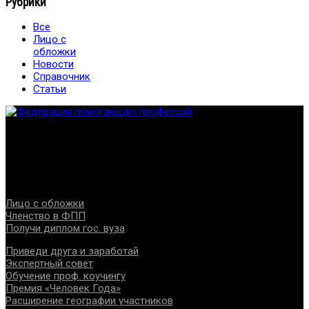
Рубрики
Все
Лицо с
обложки
Новости
Справочник
Статьи
Федерация создана с целью содействия развитию
специалистов помогающих направлений, защите прав и
интересов, консолидации отрасли.
Проекты
Лицо с обложки
Членство в ФПП
Получи диплом гос. вуза
Приведи друга и заработай
Экспертный совет
Обучение проф. коучингу
Премия «Человек Года»
Расширение географии участников