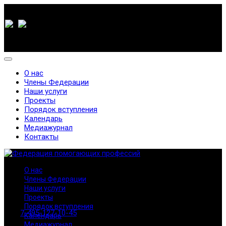
О нас
Члены Федерации
Наши услуги
Проекты
Порядок вступления
Календарь
Медиажурнал
Контакты
О нас
Члены Федерации
Наши услуги
Проекты
Порядок вступления
7-495-127-10-45
Календарь
Медиажурнал