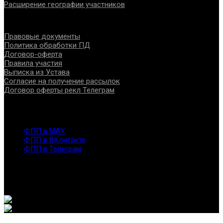
Расширение географии участников
Документы
Правовые документы
Политика обработки ПД
Договор-оферта
Правила участия
Выписка из Устава
Согласие на получение рассылок
Договор оферты рекл Телеграм
Контакты
info@fppro.ru
ФПП в МАХ
ФПП в ВКонтакте
ФПП в Телеграм
Москва, м.о. Арбат, пер. Романов,3
7-495-127-10-45
@ Федерация помогающих профессий, 2026