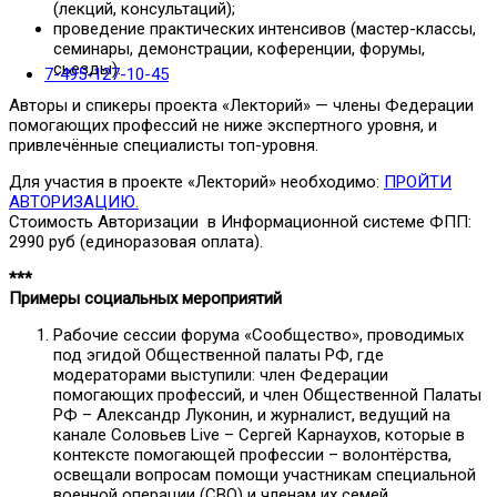
(лекций, консультаций);
проведение практических интенсивов (мастер-классы,
семинары, демонстрации, коференции, форумы,
сьезды).
7-495-127-10-45
Авторы и спикеры проекта «Лекторий» — члены Федерации
помогающих профессий не ниже экспертного уровня, и
привлечённые специалисты топ-уровня.
Для участия в проекте «Лекторий» необходимо:
ПРОЙТИ
АВТОРИЗАЦИЮ.
Стоимость Авторизации в Информационной системе ФПП:
2990 руб (единоразовая оплата).
***
Примеры социальных мероприятий
Рабочие сессии форума «Сообщество», проводимых
под эгидой Общественной палаты РФ, где
модераторами выступили: член Федерации
помогающих профессий, и член Общественной Палаты
РФ – Александр Луконин, и журналист, ведущий на
канале Соловьев Live – Сергей Карнаухов, которые в
контексте помогающей профессии – волонтёрства,
освещали вопросам помощи участникам специальной
военной операции (СВО) и членам их семей.