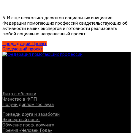
5. И ещё несколько десятков социальных инициатив
Федерации помогающих профессий свидетельствующих об
активности наших экспертов и готовности реализовать
любой социально направленный проект.
Предыдущий Проект
Следующий проект
Федерация создана с целью содействия развитию
специалистов помогающих направлений, защите прав и
интересов, консолидации отрасли.
Проекты
Лицо с обложки
Членство в ФПП
Получи диплом гос. вуза
Приведи друга и заработай
Экспертный совет
Обучение проф. коучингу
Премия «Человек Года»