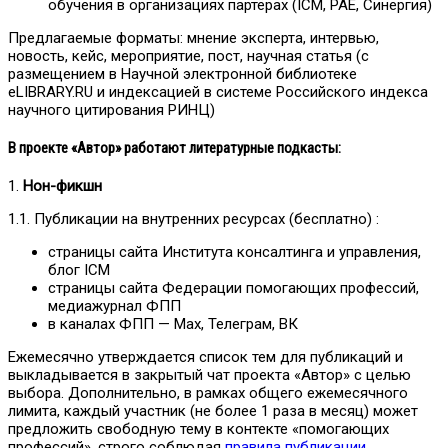
обучения в организациях партёрах (ICM, РАЕ, Синергия)
Предлагаемые форматы: мнение эксперта, интервью,
новость, кейс, мероприятие, пост, научная статья (с
размещением в Научной электронной библиотеке
eLIBRARY.RU и индексацией в системе Российского индекса
научного цитирования РИНЦ)
В проекте «Автор» работают литературные подкасты:
1.
Нон-фикшн
1.1. Публикации на внутренних ресурсах (бесплатно) :
страницы сайта Института консалтинга и управления,
блог ICM
страницы сайта Федерации помогающих профессий,
медиажурнал ФПП
в каналах ФПП — Мах, Телеграм, ВК
Ежемесячно утверждается список тем для публикаций и
выкладывается в закрытый чат проекта «Автор» с целью
выбора. Дополнительно, в рамках общего ежемесячного
лимита, каждый участник (не более 1 раза в месяц) может
предложить свободную тему в контекте «помогающих
профессий», строго соблюдая
правила публикации.