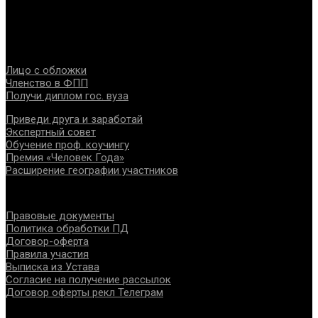
специалистов помогающих направлений, защите прав и
интересов, консолидации отрасли.
Проекты
Лицо с обложки
Членство в ФПП
Получи диплом гос. вуза
Приведи друга и заработай
Экспертный совет
Обучение проф. коучингу
Премия «Человек Года»
Расширение географии участников
Документы
Правовые документы
Политика обработки ПД
Договор-оферта
Правила участия
Выписка из Устава
Согласие на получение рассылок
Договор оферты рекл Телеграм
Контакты