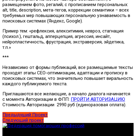
размещением фото, регалий; с прописанием персональных:
alt, title, description, мета-тегов, коррекции семантики – всех
требуемых мер повышающих персональную узнаваемость в
поисковых системах (Яндекс, Google).
Пример тем: «рефлексия, алекситимия, невроз, стагнация
(психол.), гештальд, апперцепция, агрессия, инсайт,
нейропластичность, фрустрация, экстраверсия, эйдетика,
т.п.»
***
Независимо от формы публикаций, все размещаемые тексты
проходят этапы СЕО-оптимизации, адаптации и прописку в
поисковых системах, что значительно повышает виральность
каждого публикуемого текста.
Приглашаются все желающие, а начало диалога начинается
с момента Авторизации в ФПП:
ПРОЙТИ АВТОРИЗАЦИЮ
Стоимость Авторизации 2990 руб (единоразовая оплата).
Предыдущий Проект
Следующий проект
Федерация создана с целью содействия развитию