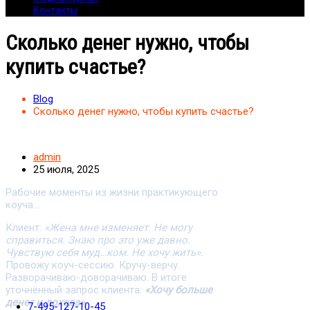
Контакты
Сколько денег нужно, чтобы
купить счастье?
Blog
Сколько денег нужно, чтобы купить счастье?
admin
25 июля, 2025
Рабочие моменты из жизни практикующего
коуча…
Клиент:
«Жена мне изменяет. Не могу
справиться. Знаю про это уже давно.
Чувствую себя муд…ком. Не хочу жить».
Провожу коуч-сессию. Кручу-верчу.
Разворачиваю-доворачиваю. В итоге
уточнённый запрос клиента:
«Хочу больше
денег и дохода».
7-495-127-10-45