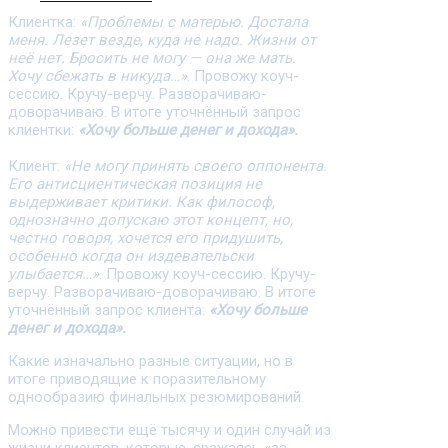
Клиентка:
«Проблемы с матерью. Достала
меня. Лезет везде, куда не надо. Жизни от
неё нет. Бросить не могу — она же мать.
Хочу сбежать в никуда…»
. Провожу коуч-
сессию. Кручу-верчу. Разворачиваю-
доворачиваю. В итоге уточнённый запрос
клиентки:
«Хочу больше денег и дохода».
Клиент:
«Не могу принять своего оппонента.
Его антисциентическая позиция не
выдерживает критики. Как философ,
однозначно допускаю этот концепт, но,
честно говоря, хочется его придушить,
особенно когда он издевательски
улыбается…»
. Провожу коуч-сессию. Кручу-
верчу. Разворачиваю-доворачиваю. В итоге
уточнённый запрос клиента:
«Хочу больше
денег и дохода».
Какие изначально разные ситуации, но в
итоге приводящие к поразительному
однообразию финальных резюмирований.
Можно привести ещё тысячу и один случай из