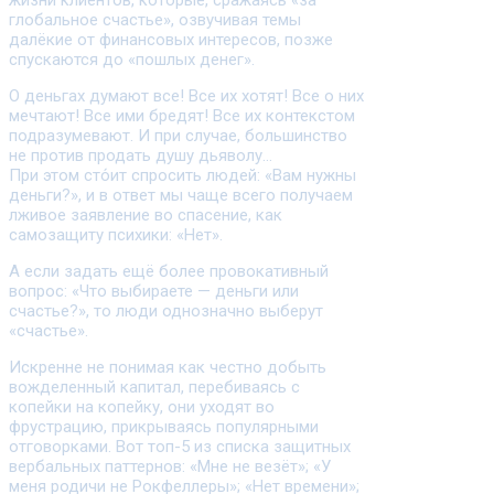
жизни клиентов, которые, сражаясь «за
глобальное счастье», озвучивая темы
далёкие от финансовых интересов, позже
спускаются до «пошлых денег».
О деньгах думают все! Все их хотят! Все о них
мечтают! Все ими бредят! Все их контекстом
подразумевают. И при случае, большинство
не против продать душу дьяволу…
При этом сто́ит спросить людей: «Вам нужны
деньги?», и в ответ мы чаще всего получаем
лживое заявление во спасение, как
самозащиту психики: «Нет».
А если задать ещё более провокативный
вопрос: «Что выбираете — деньги или
счастье?», то люди однозначно выберут
«счастье».
Искренне не понимая как честно добыть
вожделенный капитал, перебиваясь с
копейки на копейку, они уходят во
фрустрацию, прикрываясь популярными
отговорками. Вот топ-5 из списка защитных
вербальных паттернов: «Мне не везёт»; «У
меня родичи не Рокфеллеры»; «Нет времени»;