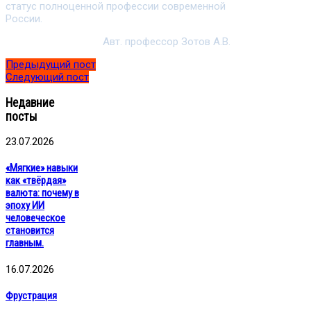
статус полноценной профессии современной
России.
Авт. профессор Зотов А.В.
Предыдущий пост
Следующий пост
Недавние
посты
23.07.2026
«Мягкие» навыки
как «твёрдая»
валюта: почему в
эпоху ИИ
человеческое
становится
главным.
16.07.2026
Фрустрация