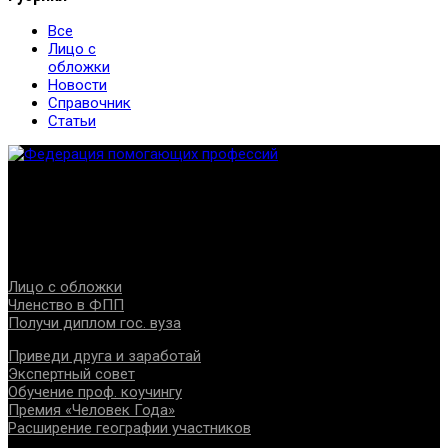
Все
Лицо с
обложки
Новости
Справочник
Статьи
Федерация создана с целью содействия развитию
специалистов помогающих направлений, защите прав и
интересов, консолидации отрасли.
Проекты
Лицо с обложки
Членство в ФПП
Получи диплом гос. вуза
Приведи друга и заработай
Экспертный совет
Обучение проф. коучингу
Премия «Человек Года»
Расширение географии участников