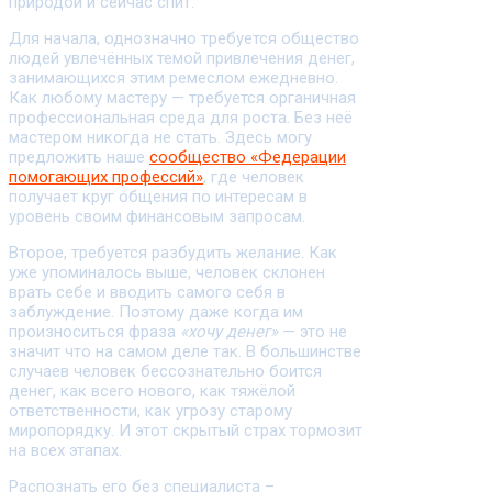
природой и сейчас спит.
Для начала, однозначно требуется общество
людей увлечённых темой привлечения денег,
занимающихся этим ремеслом ежедневно.
Как любому мастеру — требуется органичная
профессиональная среда для роста. Без неё
мастером никогда не стать. Здесь могу
предложить наше
сообщество «Федерации
помогающих профессий»
, где человек
получает круг общения по интересам в
уровень своим финансовым запросам.
Второе, требуется разбудить желание. Как
уже упоминалось выше, человек склонен
врать себе и вводить самого себя в
заблуждение. Поэтому даже когда им
произноситься фраза
«хочу денег»
— это не
значит что на самом деле так. В большинстве
случаев человек бессознательно боится
денег, как всего нового, как тяжёлой
ответственности, как угрозу старому
миропорядку. И этот скрытый страх тормозит
на всех этапах.
Распознать его без специалиста –