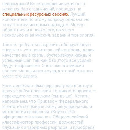
невозможно! Восстановление истинного
желания без ограничений, проводят на
специальных ресурсных сессиях.
Лучший
исполнитель по этому вопросу однозначно
«коуч» с коучинговым подходом. Можно
обратиться и к психологу, но у него
несколько иная миссия, задачи и технология.
Третье, требуется закрепить обнаруженную
энергию и установить за ней контроль, делая
качественные срезы, бустеризируя каждый
успешный шаг, так как без этого все усилия
будут напрасными. Опять же это миссия
профессионального коуча, который отлично
умеет это делать.
Если денежная тема перешла у вас в острую
фазу и требует решения, то милости просим —
переходите по ссылкам (см. выше). Кстати,
напоминаем, что Приказом Федерального
агентства по техническому регулированию и
метрологии профессия «Коуч» в РФ
официально включена в Общероссийский
классификатор профессий, должностей
служащих и тарифных разрядов, и приобрела