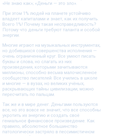
«Не знаю как»; «Деньги — это зло».
При этом 1% людей на планете устойчиво
владеет капиталами и знает, как их получить.
Всего 1%! Почему такая несправедливость?
Потому что деньги требуют таланта и особой
энергии.
Многие играют на музыкальных инструментах,
но добившихся совершенства исполнения —
очень ограниченный круг. Все умеют писать
буквы и слова, но слагать из них
произведения, которыми зачитываются
миллионы, способно весьма малочисленное
сообщество писателей. Все учились в школе
и многие — в вузах, но великих учёных,
раскрывающих тайны цивилизации, можно
пересчитать по пальцам.
Так же и в мире денег. Деньгами пользуются
все, но это вовсе не значит, что все способны
укротить их энергию и создать своё
гениальное финансовое произведение. Как
правило, абсолютное большинство
патологически застряло в пессимистичном