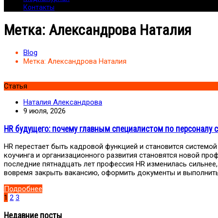
Контакты
Метка:
Александрова Наталия
Blog
Метка:
Александрова Наталия
Статья
Наталия Александрова
9 июля, 2026
HR будущего: почему главным специалистом по персоналу с
HR перестает быть кадровой функцией и становится системой
коучинга и организационного развития становятся новой про
последние пятнадцать лет профессия HR изменилась сильнее
вовремя закрыть вакансию, оформить документы и выполнить
Подробнее
1
2
3
Недавние посты