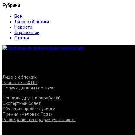
Рубрики
Все
Лицо с обложки
Новости
Справочник
Статьи
Федерация создана с целью содействия развитию специалист
Проекты
Лицо с обложки
Членство в ФПП
Получи диплом гос. вуза
Приведи друга и заработай
Экспертный совет
Обучение проф. коучингу
Премия «Человек Года»
Расширение географии участников
Документы