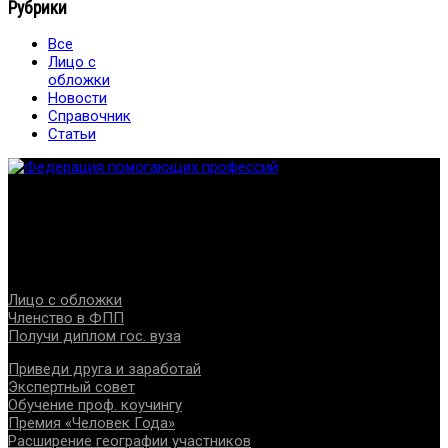
Рубрики
Все
Лицо с
обложки
Новости
Справочник
Статьи
Федерация создана с целью содействия развитию
специалистов помогающих направлений, защите прав и
интересов, консолидации отрасли.
Проекты
Лицо с обложки
Членство в ФПП
Получи диплом гос. вуза
Приведи друга и заработай
Экспертный совет
Обучение проф. коучингу
Премия «Человек Года»
Расширение географии участников