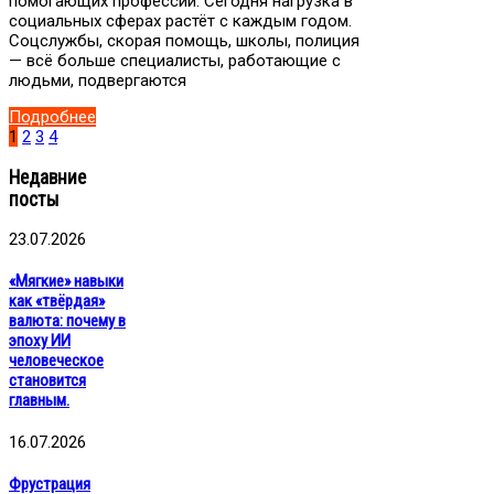
помогающих профессий. Сегодня нагрузка в
социальных сферах растёт с каждым годом.
Соцслужбы, скорая помощь, школы, полиция
— всё больше специалисты, работающие с
людьми, подвергаются
Подробнее
1
2
3
4
Недавние
посты
23.07.2026
«Мягкие» навыки
как «твёрдая»
валюта: почему в
эпоху ИИ
человеческое
становится
главным.
16.07.2026
Фрустрация