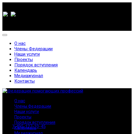
О нас
Члены Федерации
Наши услуги
Проекты
Порядок вступления
Календарь
Медиажурнал
Контакты
О нас
Члены Федерации
Наши услуги
Проекты
Порядок вступления
7-495-127-10-45
Календарь
Медиажурнал