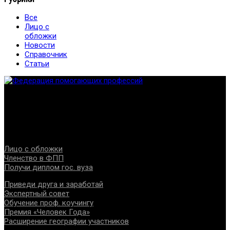
Все
Лицо с
обложки
Новости
Справочник
Статьи
Федерация создана с целью содействия развитию
специалистов помогающих направлений, защите прав и
интересов, консолидации отрасли.
Проекты
Лицо с обложки
Членство в ФПП
Получи диплом гос. вуза
Приведи друга и заработай
Экспертный совет
Обучение проф. коучингу
Премия «Человек Года»
Расширение географии участников