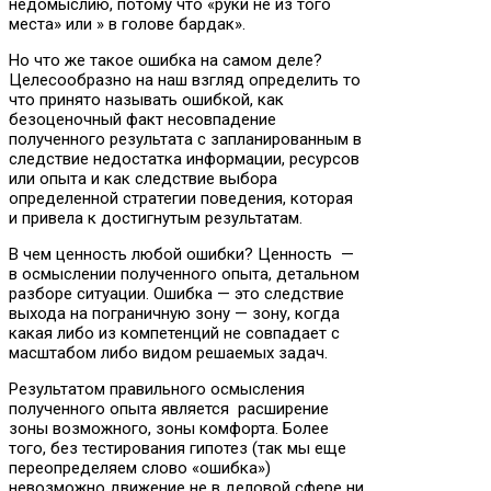
недомыслию, потому что «руки не из того
места» или » в голове бардак».
Но что же такое ошибка на самом деле?
Целесообразно на наш взгляд определить то
что принято называть ошибкой, как
безоценочный факт несовпадение
полученного результата с запланированным в
следствие недостатка информации, ресурсов
или опыта и как следствие выбора
определенной стратегии поведения, которая
и привела к достигнутым результатам.
В чем ценность любой ошибки? Ценность —
в осмыслении полученного опыта, детальном
разборе ситуации. Ошибка — это следствие
выхода на пограничную зону — зону, когда
какая либо из компетенций не совпадает с
масштабом либо видом решаемых задач.
Результатом правильного осмысления
полученного опыта является расширение
зоны возможного, зоны комфорта. Более
того, без тестирования гипотез (так мы еще
переопределяем слово «ошибка»)
невозможно движение не в деловой сфере ни