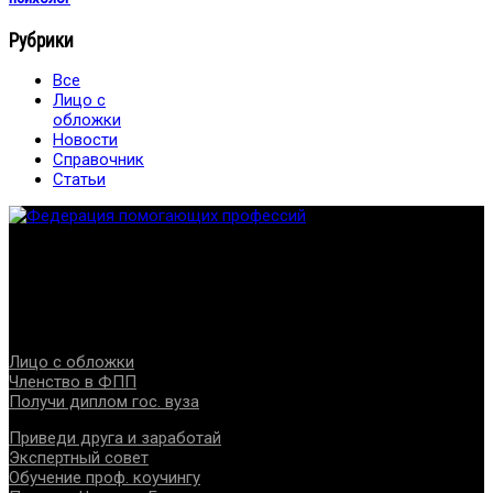
Рубрики
Все
Лицо с
обложки
Новости
Справочник
Статьи
Федерация создана с целью содействия развитию
специалистов помогающих направлений, защите прав и
интересов, консолидации отрасли.
Проекты
Лицо с обложки
Членство в ФПП
Получи диплом гос. вуза
Приведи друга и заработай
Экспертный совет
Обучение проф. коучингу