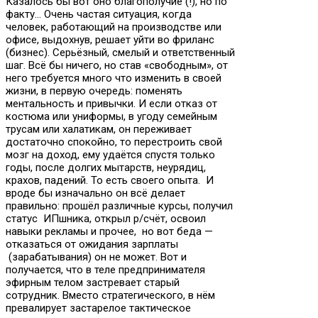
Казалось бы вот оно благополучие (!), но по
факту… Очень частая ситуация, когда
человек, работающий на производстве или
офисе, выдохнув, решает уйти во фриланс
(бизнес). Серьёзный, смелый и ответственный
шаг. Всё бы ничего, но став «свободным», от
него требуется много что изменить в своей
жизни, в первую очередь: поменять
ментальность и привычки. И если отказ от
костюма или униформы, в угоду семейным
трусам или халатикам, он переживает
достаточно спокойно, то перестроить свой
мозг на доход, ему удаётся спустя только
годы, после долгих мытарств, неурядиц,
крахов, падений. То есть своего опыта. И
вроде бы изначально он всё делает
правильно: прошёл различные курсы, получил
статус ИПшника, открыл р/счёт, освоил
навыки рекламы и прочее, но вот беда —
отказаться от ожидания зарплаты
(зарабатывания) он не может. Вот и
получается, что в теле предпринимателя
эфирным телом застревает старый
сотрудник. Вместо стратегического, в нём
превалирует застарелое тактическое