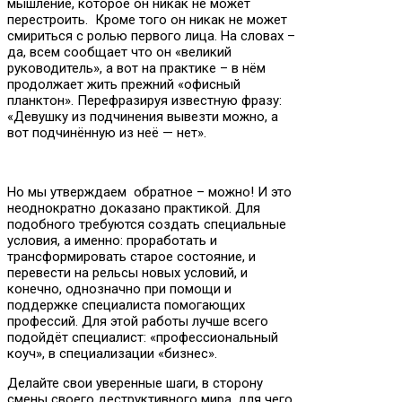
мышление, которое он никак не может
перестроить. Кроме того он никак не может
смириться с ролью первого лица. На словах –
да, всем сообщает что он «великий
руководитель», а вот на практике – в нём
продолжает жить прежний «офисный
планктон». Перефразируя известную фразу:
«Девушку из подчинения вывезти можно, а
вот подчинённую из неё — нет».
Но мы утверждаем обратное – можно! И это
неоднократно доказано практикой. Для
подобного требуются создать специальные
условия, а именно: проработать и
трансформировать старое состояние, и
перевести на рельсы новых условий, и
конечно, однозначно при помощи и
поддержке специалиста помогающих
профессий. Для этой работы лучше всего
подойдёт специалист: «профессиональный
коуч», в специализации «бизнес».
Делайте свои уверенные шаги, в сторону
смены своего деструктивного мира, для чего