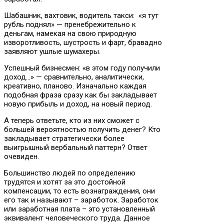
Шабашник, вахтовик, водитель такси: «я тут
рубль поднял» — пренебрежительно к
деньгам, намекая на свою природную
изворотливость, шустрость и фарт, бравадно
заявляют ушлые шумахеры.
Успешный бизнесмен: «в этом году получили
доход…» — сравнительно, аналитически,
креативно, планово. Изначально каждая
подобная фраза сразу как бы закладывает
новую прибыль и доход, на новый период.
А теперь ответьте, кто из них сможет с
большей вероятностью получить денег? Кто
закладывает стратегически более
выигрышный вербальный паттерн? Ответ
очевиден.
Большинство людей по определению
трудятся и хотят за это достойной
компенсации, то есть вознаграждения, они
его так и называют – заработок. Заработок
или заработная плата – это установленный
эквивалент человеческого труда. Данное