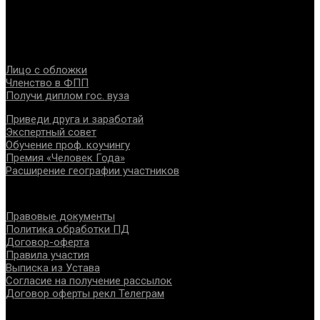
специалистов помогающих направлений, защите прав и
интересов, консолидации отрасли.
Проекты
Лицо с обложки
Членство в ФПП
Получи диплом гос. вуза
Приведи друга и заработай
Экспертный совет
Обучение проф. коучингу
Премия «Человек Года»
Расширение географии участников
Документы
Правовые документы
Политика обработки ПД
Договор-оферта
Правила участия
Выписка из Устава
Согласие на получение рассылок
Договор оферты рекл Телеграм
Контакты