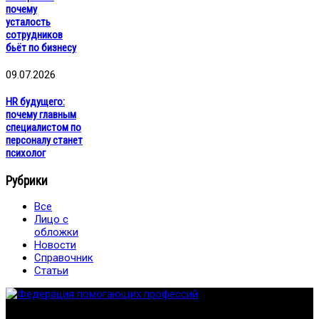
почему
усталость
сотрудников
бьёт по бизнесу
09.07.2026
HR будущего:
почему главным
специалистом по
персоналу станет
психолог
Рубрики
Все
Лицо с
обложки
Новости
Справочник
Статьи
Федерация создана с целью содействия развитию