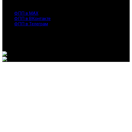
info@fppro.ru
ФПП в МАХ
ФПП в ВКонтакте
ФПП в Телеграм
Москва, м.о. Арбат, пер. Романов,3
7-495-127-10-45
@ Федерация помогающих профессий, 2026