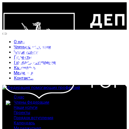
О нас
Члены Федерации
Наши услуги
Проекты
Порядок вступления
Календарь
Медиажурнал
Контакты
О нас
Члены Федерации
Наши услуги
Проекты
Порядок вступления
Календарь
Медиажурнал