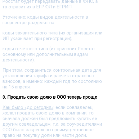
Росстат будет передавать данные в ФНС, а
та отразит их в ЕГРЮЛ и ЕГРИП.
Уточнение
: коды видов деятельности в
госреестре разделят на:
коды заявительного типа (их организация или
ИП указывает при регистрации);
коды отчётного типа (их присвоит Росстат
основному или дополнительным видам
деятельности).
При этом, сохраниться контрольная дата для
установления тарифа и расчёта страховых
взносов, а именно: каждый год по состоянию
на 15 апреля.
8.
Продать свою долю в ООО теперь проще
Как было «до сегодня»
: если совладелец
желал продать свою долю в компании, то
сначала должен был предложить купить её
другим совладельцам, т.к. за соучредителями
ООО было закреплено преимущественное
право на покупку доли или части доли,