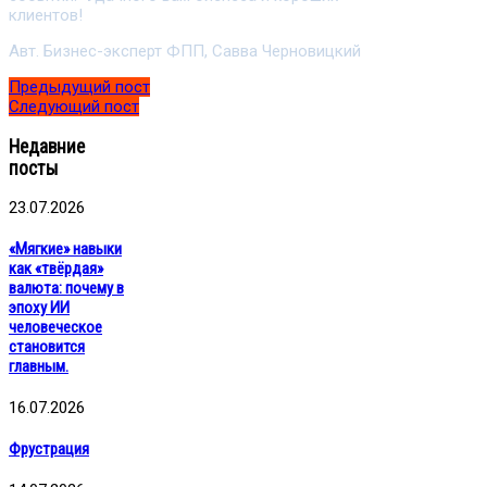
клиентов!
Авт. Бизнес-эксперт ФПП, Савва Черновицкий
Предыдущий пост
Следующий пост
Недавние
посты
23.07.2026
«Мягкие» навыки
как «твёрдая»
валюта: почему в
эпоху ИИ
человеческое
становится
главным.
16.07.2026
Фрустрация