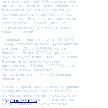
заявление), либо через СМС. Если компания
или оператор связи не сможет доказать, что
пользователь дал согласие на получение
массовых звонков, то они будут считаться
незаконными. Исключение составят звонки
от государственных и муниципальных
учреждений, но исключительно в рамках
своих полномочий.
Наказание:
согласно ч. 4.1, 6 ст. 14.3 КоАП,
штрафы прилетят в размере —руководителям
компаний — 20 000—100 000 ₽; малому
бизнесу — 150 000—500 000 ₽; средним и
крупным предприятиям — 300 000—1 000 000
₽; кредитным и микрофинансовым
организациям — 600 000—1 600 000 ₽ и выше.
Отвечать за нарушения будет
распространитель — тот, кто обзванивал
абонентов.
Уточнение
: правительство утвердило правила
маркировки звонков с бизнес-номеров. В
итоге пользователь увидит информацию об
абоненте на своём телефоне, а именно: при
7-495-127-10-45
входящем вызове на экране телефона