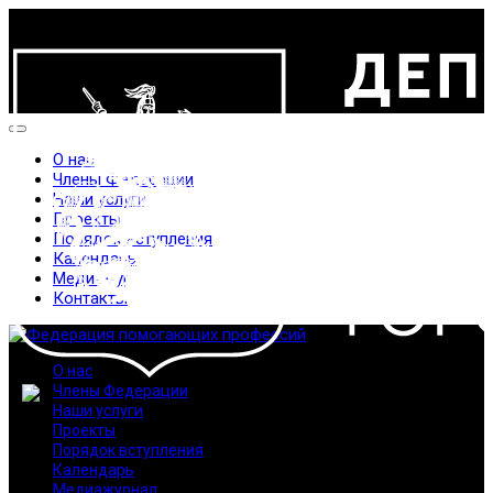
О нас
Члены Федерации
Наши услуги
Проекты
Порядок вступления
Календарь
Медиажурнал
Контакты
О нас
Члены Федерации
Наши услуги
Проекты
Порядок вступления
Календарь
Медиажурнал