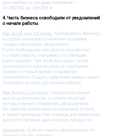
для крупных и средних компаний —
от 200 000 до 500 000 ₽.
4. Часть бизнеса освободили от уведомлений
о начале работы.
Как было «до сегодня»:
требовалось бизнесу,
который оказывал услуги или продавал
товары населению, уведомлять
Роспотребнадзор или другое ведомство
о старте работы. Например, гостиницам
и ресторанам. При этом, все виды такой
деятельности перечислены в отдельном
списке, который время от времени
обновляется. Подать заявление можно через
Госуслуги за день до начала работы.
Как будет с сегодня»:
сократится список
видов деятельности, о начале ведения
которых нужно отправлять уведомление.
Из перечня исключили гостиничные услуги,
а также производство: кормов для животных;
детского питания; диетических продуктов.
Наказание:
если не подать уведомление, то
бизнесу грозят штрафы: