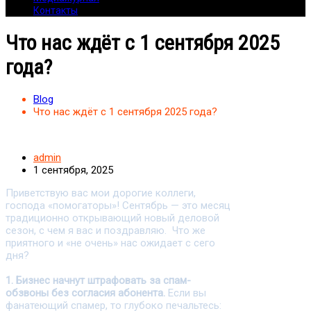
Контакты
Что нас ждёт с 1 сентября 2025
года?
Blog
Что нас ждёт с 1 сентября 2025 года?
admin
1 сентября, 2025
Приветствую вас мои дорогие коллеги,
господа «помогаторы»! Сентябрь — это месяц
традиционно открывающий новый деловой
сезон, с чем я вас и поздравляю. Что же
приятного и «не очень» нас ожидает с сего
дня?
1. Бизнес начнут штрафовать за спам-
обзвоны без согласия абонента.
Если вы
фанатеющий спамер, то глубоко печальтесь: