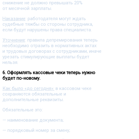
снижение не должно превышать 20%
от месячной зарплаты.
Наказание
: работодателя могут ждать
судебные тяжбы со стороны сотрудника,
если будут нарушены права специалиста.
Уточнение
: правила депремирования теперь
необходимо отразить в нормативных актах
и трудовых договорах с сотрудниками, иначе
урезать стимулирующие выплаты будет
нельзя.
6. Оформлять кассовые чеки теперь нужно
будет по-новому.
Как было «до сегодня»:
в кассовом чеке
сохраняются обязательные и
дополнительные реквизиты.
Обязательные это:
— наименование документа;
— порядковый номер за смену;