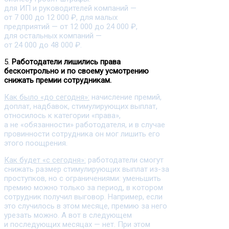
для ИП и руководителей компаний —
от 7 000 до 12 000 ₽, для малых
предприятий — от 12 000 до 24 000 ₽,
для остальных компаний —
от 24 000 до 48 000 ₽.
5.
Работодатели лишились права
бесконтрольно и по своему усмотрению
снижать премии сотрудникам.
Как было «до сегодня»:
начисление премий,
доплат, надбавок, стимулирующих выплат,
относилось к категории «права»,
а не «обязанности» работодателя, и в случае
провинности сотрудника он мог лишить его
этого поощрения.
Как будет «с сегодня»:
работодатели смогут
снижать размер стимулирующих выплат из-за
проступков, но с ограничениями: уменьшить
премию можно только за период, в котором
сотрудник получил выговор. Например, если
это случилось в этом месяце, премию за него
урезать можно. А вот в следующем
и последующих месяцах — нет. При этом