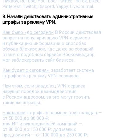
Пикабу, RuTube, YouTube, Twitter, TikTok, Likee,
Pinterest, Twitch, Discord, Yappy, LiveJournal.
3. Начали действовать административные
штрафы за рекламу VPN.
Как было «до сегодня»:
В России действовал
запрет на популяризацию VPN-сервисов
и публикацию информации о способах
обхода блокировок, где даже за хороший
отзыв о подобном сервисе Роскомнадзор
мог заблокировать сайт бизнеса.
Как будет с сегодня»:
заработает система
штрафов за рекламу VPN-сервисов.
При этом, если владелец VPN-сервиса
нарушит порядок взаимодействия
с Роскомнадзором, за это могут грозить
такие же штрафы.
Наказание
: штрафы в размере: для граждан —
от 50 000 до 80 000 ₽;
для ИП и руководителей компаний —
от 80 000 до 150 000 ₽; для малых
предприятий — от 100 000 до 250 000 ₽;