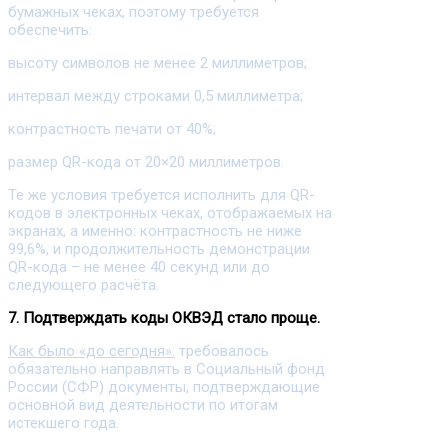
бумажных чеках, поэтому требуется
обеспечить:
высоту символов не менее 2 миллиметров;
интервал между строками 0,5 миллиметра;
контрастность печати от 40%;
размер QR-кода от 20×20 миллиметров.
Те же условия требуется исполнить для QR-
кодов в электронных чеках, отображаемых на
экранах, а именно: контрастность не ниже
99,6%, и продолжительность демонстрации
QR-кода – не менее 40 секунд или до
следующего расчёта.
7. Подтверждать коды ОКВЭД стало проще.
Как было «до сегодня»:
требовалось
обязательно направлять в Социальный фонд
России (СФР) документы, подтверждающие
основной вид деятельности по итогам
истекшего года.