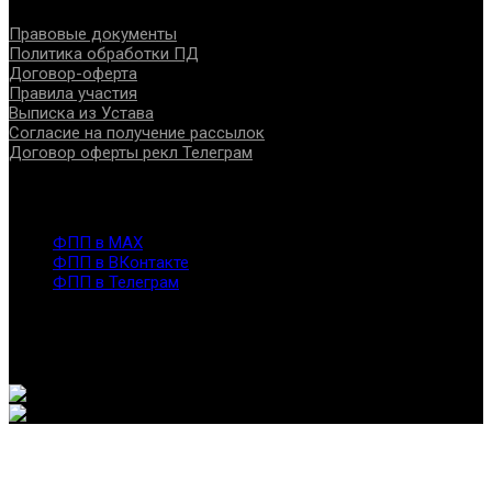
Правовые документы
Политика обработки ПД
Договор-оферта
Правила участия
Выписка из Устава
Согласие на получение рассылок
Договор оферты рекл Телеграм
Контакты
info@fppro.ru
ФПП в МАХ
ФПП в ВКонтакте
ФПП в Телеграм
Москва, м.о. Арбат, пер. Романов,3
7-495-127-10-45
@ Федерация помогающих профессий, 2026