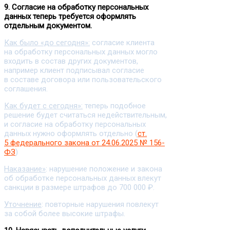
9. Согласие на обработку персональных
данных теперь требуется оформлять
отдельным документом.
Как было «до сегодня»:
согласие клиента
на обработку персональных данных могло
входить в состав других документов,
например клиент подписывал согласие
в составе договора или пользовательского
соглашения.
Как будет с сегодня»:
теперь подобное
решение будет считаться недействительным,
и согласие на обработку персональных
данных нужно оформлять отдельно (
ст.
5 федерального закона от 24.06.2025 № 156-
ФЗ
)
Наказание»
: нарушение положение и закона
об обработке персональных данных влекут
санкции в размере штрафов до 700 000 ₽.
Уточнение
: повторные нарушения повлекут
за собой более высокие штрафы.