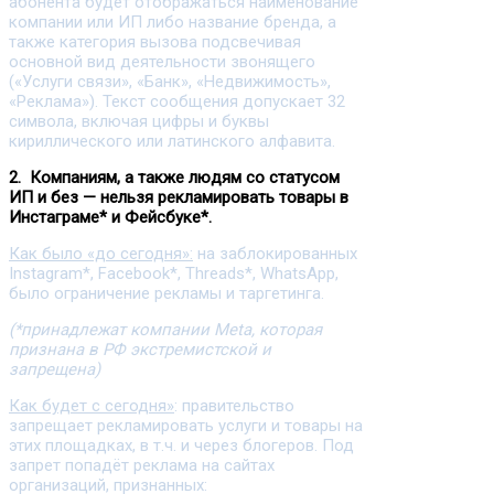
абонента будет отображаться наименование
компании или ИП либо название бренда, а
также категория вызова подсвечивая
основной вид деятельности звонящего
(«Услуги связи», «Банк», «Недвижимость»,
«Реклама»). Текст сообщения допускает 32
символа, включая цифры и буквы
кириллического или латинского алфавита.
2. Компаниям, а также людям со статусом
ИП и без — нельзя рекламировать товары в
Инстаграме* и Фейсбуке*.
Как было «до сегодня»:
на заблокированных
Instagram*, Facebook*, Threads*, WhatsApp,
было ограничение рекламы и таргетинга.
(*принадлежат компании Meta, которая
признана в РФ экстремистской и
запрещена)
Как будет с сегодня»
: правительство
запрещает рекламировать услуги и товары на
этих площадках, в т.ч. и через блогеров. Под
запрет попадёт реклама на сайтах
организаций, признанных: