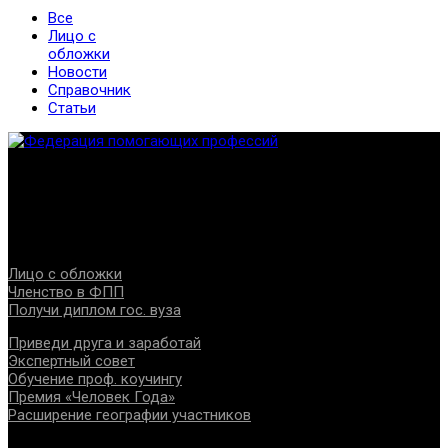
Все
Лицо с
обложки
Новости
Справочник
Статьи
Федерация создана с целью содействия развитию
специалистов помогающих направлений, защите прав и
интересов, консолидации отрасли.
Проекты
Лицо с обложки
Членство в ФПП
Получи диплом гос. вуза
Приведи друга и заработай
Экспертный совет
Обучение проф. коучингу
Премия «Человек Года»
Расширение географии участников
Документы