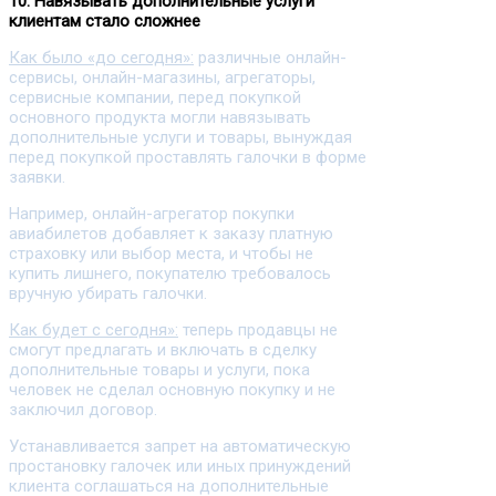
10. Навязывать дополнительные услуги
клиентам стало сложнее
Как было «до сегодня»:
различные онлайн-
сервисы, онлайн-магазины, агрегаторы,
сервисные компании, перед покупкой
основного продукта могли навязывать
дополнительные услуги и товары, вынуждая
перед покупкой проставлять галочки в форме
заявки.
Например, онлайн-агрегатор покупки
авиабилетов добавляет к заказу платную
страховку или выбор места, и чтобы не
купить лишнего, покупателю требовалось
вручную убирать галочки.
Как будет с сегодня»:
теперь продавцы не
смогут предлагать и включать в сделку
дополнительные товары и услуги, пока
человек не сделал основную покупку и не
заключил договор.
Устанавливается запрет на автоматическую
простановку галочек или иных принуждений
клиента соглашаться на дополнительные