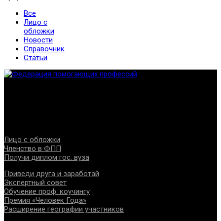
Все
Лицо с
обложки
Новости
Справочник
Статьи
Федерация создана с целью содействия развитию
специалистов помогающих направлений, защите прав и
интересов, консолидации отрасли.
Проекты
Лицо с обложки
Членство в ФПП
Получи диплом гос. вуза
Приведи друга и заработай
Экспертный совет
Обучение проф. коучингу
Премия «Человек Года»
Расширение географии участников