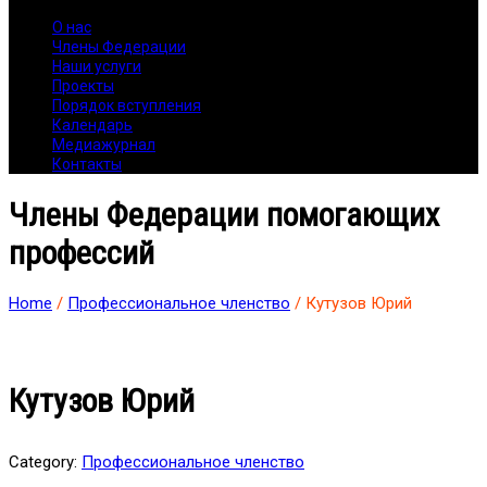
О нас
Члены Федерации
Наши услуги
Проекты
Порядок вступления
Календарь
Медиажурнал
Контакты
Члены Федерации помогающих
профессий
Home
/
Профессиональное членство
/ Кутузов Юрий
Кутузов Юрий
Category:
Профессиональное членство