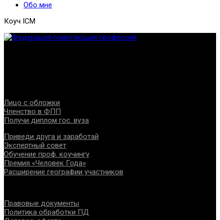
Обо мне
Коуч ICM
Федерация создана с целью содействия развитию
специалистов помогающих направлений, защите прав и
интересов, консолидации отрасли.
Проекты
Лицо с обложки
Членство в ФПП
Получи диплом гос. вуза
Приведи друга и заработай
Экспертный совет
Обучение проф. коучингу
Премия «Человек Года»
Расширение географии участников
Документы
Правовые документы
Политика обработки ПД