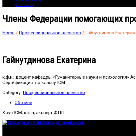
Контакты
Члены Федерации помогающих пр
Home
/
Профессиональное членство
/ Гайнутдинова Екатерин
Гайнутдинова Екатерина
к.ф.н., доцент кафедры «Гуманитарные науки и психология» А
Сертификация по классу ICM.
Category:
Профессиональное членство
Обо мне
Коуч ICM, к.ф.н, эксперт ФПП
Федерация создана с целью содействия развитию специалист