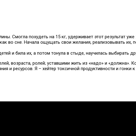
ины. Смогла похудеть на 15 кг, удерживает этот результат уже 2
 как во сне. Начала ощущать свои желания, реализовывать их, п
детей и била их, а потом тонула в стыде, научилась выбирать 
лей, возраста, ролей; уставшими жить из «надо» и «должна». 
ия и ресурсов. Я – хейтер токсичной продуктивности и гонки к
ов помогающих направлений, защите прав и интересов, консол