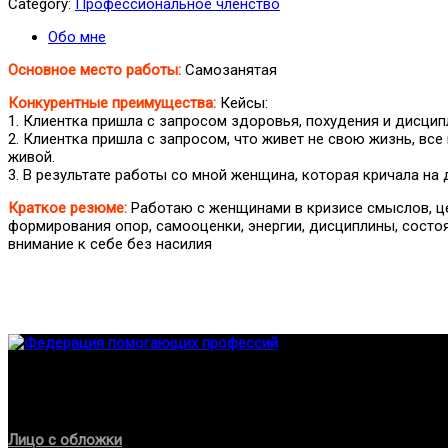
Category:
Профессиональное членство
Обо мне
Основное место работы:
Самозанятая
Конкурентные преимущества:
Кейсы:
1. Клиентка пришла с запросом здоровья, похудения и дисципл
2. Клиентка пришла с запросом, что живет не свою жизнь, все
живой.
3. В результате работы со мной женщина, которая кричала на 
Краткое резюме:
Работаю с женщинами в кризисе смыслов, це
формирования опор, самооценки, энергии, дисциплины, состоян
внимание к себе без насилия
Федерация создана с целью содействия развитию специалист
Проекты
Лицо с обложки