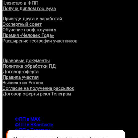
Членство в ФПП
Получи диплом гос. вуза
Приведи друга и заработай
Экспертный совет
Обучение проф. коучингу
Премия «Человек Года»
Расширение географии участников
Документы
Правовые документы
Политика обработки ПД
Договор-оферта
Правила участия
Выписка из Устава
Согласие на получение рассылок
Договор оферты рекл Телеграм
Контакты
info@fppro.ru
ФПП в МАХ
ФПП в ВКонтакте
ФПП в Телеграм
Москва, м.о. Арбат, пер. Романов,3