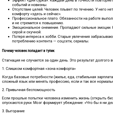
Эффект «дня сурка». Каждый день в точности повторяе
событий и новизны.
Отсутствие целей. Человек плывет по течению. У него не
комфорту «здесь и сейчас».
Профессиональное плато. Обязанности на работе выполн
и не стремится к повышению.
Эмоциональное онемение. Пропадают сильные эмоции. Не
серой и скучной.
Потеря интереса к хобби. Старые увлечения забрасываю
потреблению контента — соцсети, сериалы.
Почему человек попадает в тупик
Стагнация не случается за один день. Это результат долгого 
1. Слишком комфортная «зона комфорта»
Когда базовые потребности (жилье, еда, стабильная зарплата
сложный язык или менять профессию, если и так все нормаль
2. Привычная беспомощность
Если прошлые попытки человека изменить жизнь (открыть бизн
опускаются руки. Мозг формирует убеждение: «Что бы я ни де
3. Выгорание