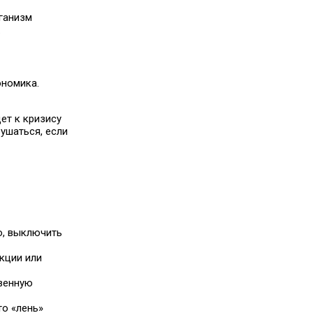
рганизм
.
ономика.
ет к кризису
ушаться, если
о, выключить
кции или
твенную
то «лень»