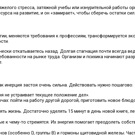
яжелого стресса, затяжной учебы или изнурительной работы о
сурса на развитие, и он «замирает», чтобы сберечь остатки сил
огии, меняются требования к профессиям, трансформируется эк
сти.
ически откатываетесь назад. Долгая стагнация почти всегда вед
бованности на рынке труда. Организм и психика начинают разр
е.
как инерция застоя очень сильна. Действовать нужно пошагово:
ня не устраивает текущее положение дел».
чах: пойти на работу другой дорогой, приготовить новое блюд
ть жизнь. Достаточно уделять 15 минут в день новой книге, ле
е к чему-то стремятся. Их энергия помогает преодолеть собс
ов (особенно D, группы B) и гормоны щитовидной железы. Час