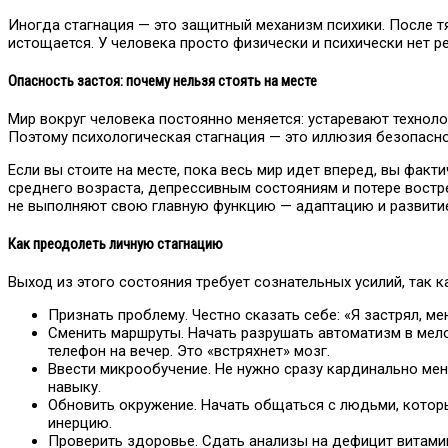
Иногда стагнация — это защитный механизм психики. После т
истощается. У человека просто физически и психически нет ре
Опасность застоя: почему нельзя стоять на месте
Мир вокруг человека постоянно меняется: устаревают технол
Поэтому психологическая стагнация — это иллюзия безопасно
Если вы стоите на месте, пока весь мир идет вперед, вы факт
среднего возраста, депрессивным состояниям и потере востре
не выполняют свою главную функцию — адаптацию и развити
Как преодолеть личную стагнацию
Выход из этого состояния требует сознательных усилий, так 
Признать проблему. Честно сказать себе: «Я застрял, ме
Сменить маршруты. Начать разрушать автоматизм в мело
телефон на вечер. Это «встряхнет» мозг.
Ввести микрообучение. Не нужно сразу кардинально меня
навыку.
Обновить окружение. Начать общаться с людьми, которы
инерцию.
Проверить здоровье. Сдать анализы на дефицит витамин