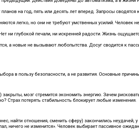
т предыдущий. Действия доведены до автоматизма, а в жизни н
т планов на год, пять или десять лет вперед. Запросы сводятся
яются легко, но они не требуют умственных усилий. Человек не
т ни глубокой печали, ни искренней радости. Жизнь ощущаетс
тся, а новые не вызывают любопытства. Досуг сводится к пас
выбора в пользу безопасности, а не развития. Основные причины
) закрыты, мозг стремится экономить энергию. Зачем рисковать
но? Страх потерять стабильность блокирует любые изменения.
ес, найти отношения, сменить сферу) закончились неудачей, у
лал, ничего не изменится». Человек выбирает пассивное ожидан