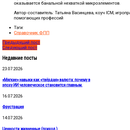
оказывается банальной нехваткой микроэлементов.
Автор-составитель: Татьяна Васинцева, коуч ICM, игроп
помогающих профессий
Тэги:
Справочник ФПП
Предыдущий пост
Следующий пост
Недавние посты
23.07.2026
«Мягкие» навыки как «твёрдая» валюта: почему в
эпоху ИИ человеческое становится главным.
16.07.2026
Фрустрация
14.07.2026
Ценности жизненные (психол.)