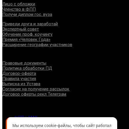
Лицо с обложки
Членство в ФПП
Получи диплом гос. вуза
Приведи друга и заработай
Экспертный совет
Обучение проф. коучингу
Премия «Человек Года»
Расширение географии участников
Документы
Правовые документы
Политика обработки ПД
Договор-оферта
Правила участия
Выписка из Устава
Согласие на получение рассылок
Договор оферты рекл Телеграм
Контакты
info@fppro.ru
ФПП в МАХ
ФПП в ВКонтакте
Мы используем cookie-файлы, чтобы сайт работал
ФПП в Телеграм