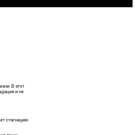
зни. В этот
адация и не
ает стагнацию