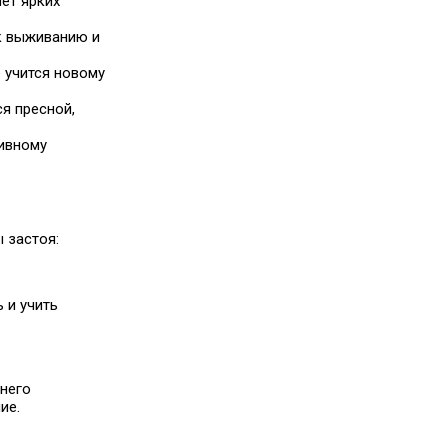
ет ярких
 к выживанию и
 учится новому
я пресной,
сивному
 застоя:
 и учить
 него
ие.