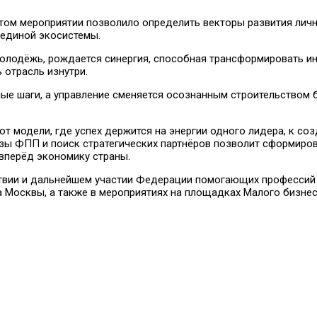
ом мероприятии позволило определить векторы развития личн
 единой экосистемы.
и молодёжь, рождается синергия, способная трансформировать 
 отрасль изнутри.
ые шаги, а управление сменяется осознанным строительством 
 модели, где успех держится на энергии одного лидера, к со
зы ФПП и поиск стратегических партнёров позволит сформиро
вперёд экономику страны.
твии и дальнейшем участии Федерации помогающих профессий
 Москвы, а также в мероприятиях на площадках Малого бизне