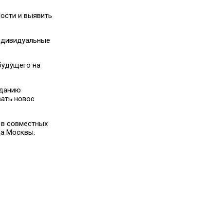
ости и выявить
индивидуальные
будущего на
зданию
вать новое
 в совместных
са Москвы.