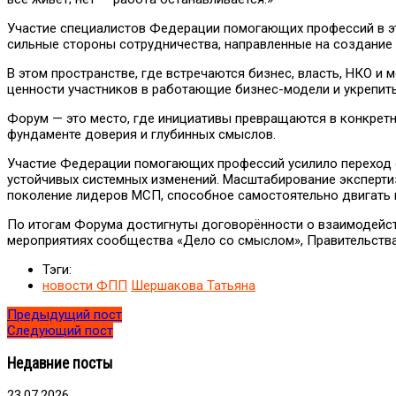
Участие специалистов Федерации помогающих профессий в эт
сильные стороны сотрудничества, направленные на создание
В этом пространстве, где встречаются бизнес, власть, НКО 
ценности участников в работающие бизнес-модели и укрепить
Форум — это место, где инициативы превращаются в конкретн
фундаменте доверия и глубинных смыслов.
Участие Федерации помогающих профессий усилило переход от
устойчивых системных изменений. Масштабирование эксперти
поколение лидеров МСП, способное самостоятельно двигать 
По итогам Форума достигнуты договорённости о взаимодейс
мероприятиях сообщества «Дело со смыслом», Правительства
Тэги:
новости ФПП
Шершакова Татьяна
Предыдущий пост
Следующий пост
Недавние посты
23.07.2026