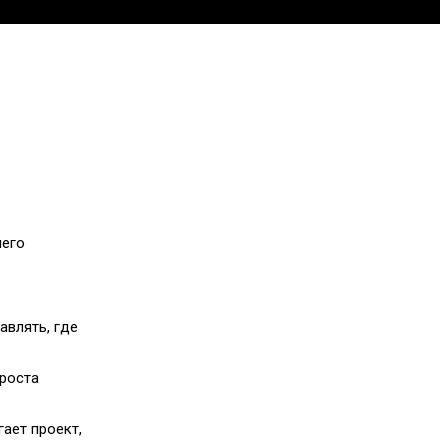
него
авлять, где
 роста
ает проект,