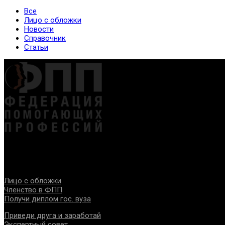
Все
Лицо с обложки
Новости
Справочник
Статьи
Федерация создана с целью содействия развитию специалист
Проекты
Лицо с обложки
Членство в ФПП
Получи диплом гос. вуза
Приведи друга и заработай
Экспертный совет