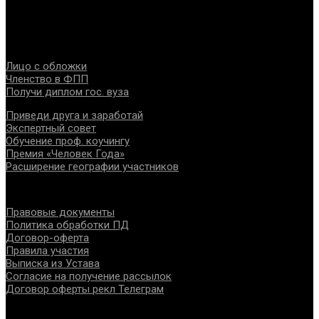
специалистов помогающих направлений, защите прав и
интересов, консолидации отрасли.
Проекты
Лицо с обложки
Членство в ФПП
Получи диплом гос. вуза
Приведи друга и заработай
Экспертный совет
Обучение проф. коучингу
Премия «Человек Года»
Расширение географии участников
Документы
Правовые документы
Политика обработки ПД
Договор-оферта
Правила участия
Выписка из Устава
Согласие на получение рассылок
Договор оферты рекл Телеграм
Контакты