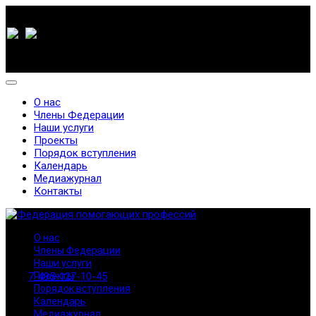
О нас
Члены Федерации
Наши услуги
Проекты
Порядок вступления
Календарь
Медиажурнал
Контакты
О нас
Члены Федерации
Наши услуги
7-495-127-10-45
Проекты
Порядок вступления
Календарь
Медиажурнал