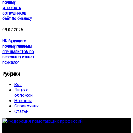
почему
усталость
сотрудников
бьёт по бизнесу
09.07.2026
HR будущего:
почему главным
специалистом по
персоналу станет
психолог
Рубрики
Все
Лицо с
обложки
Новости
Справочник
Статьи
Федерация создана с целью содействия развитию