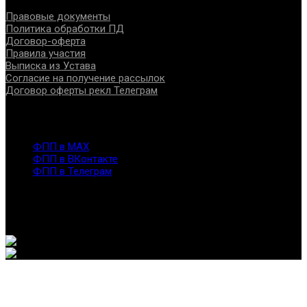
Правовые документы
Политика обработки ПД
Договор-оферта
Правила участия
Выписка из Устава
Согласие на получение рассылок
Договор оферты рекл Телеграм
Контакты
info@fppro.ru
ФПП в МАХ
ФПП в ВКонтакте
ФПП в Телеграм
Москва, м.о. Арбат, пер. Романов,3
7-495-127-10-45
@ Федерация помогающих профессий, 2026