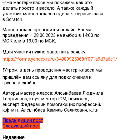
✅На мастер-классе мы покажем, как это
делать просто и весело. А также каждый
участник мастер-класса сделает первые шаги
в Scratch.
Мастер-класс проводится онлайн. Время
проведения – 28.06.2023 на выбор в 14:00 по
МСК или в 19:00 по МСК.
❗️Для участия нужно заполнить заявку:
https://forms.yandex.ru/u/64989925068ff071a9d7a6c1/
❗️Утром, в день проведения мастер-класса мы
пришлём вам ссылку для подключения к
группе в скайпе.
Авторы мастер-класса: Алсынбаева Людмила
Георгиевна, коуч-ментор ICM, психолог,
эксперт Федерации помогающих профессий,
к.ф-м.н.; Алсынбаев Камиль Салихович, к.т.н.
Предыдущий пост
Следующий пост
Недавние