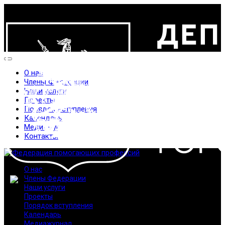
О нас
Члены Федерации
Наши услуги
Проекты
Порядок вступления
Календарь
Медиажурнал
Контакты
О нас
Члены Федерации
Наши услуги
Проекты
Порядок вступления
Календарь
Медиажурнал