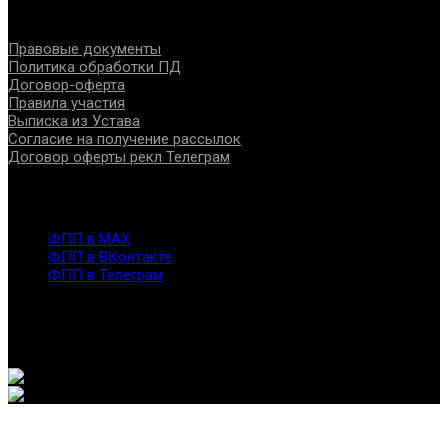
Документы
Правовые документы
Политика обработки ПД
Договор-оферта
Правила участия
Выписка из Устава
Согласие на получение рассылок
Договор оферты рекл Телеграм
Контакты
info@fppro.ru
ФПП в МАХ
ФПП в ВКонтакте
ФПП в Телеграм
Москва, м.о. Арбат, пер. Романов,3
7-495-127-10-45
@ Федерация помогающих профессий, 2026