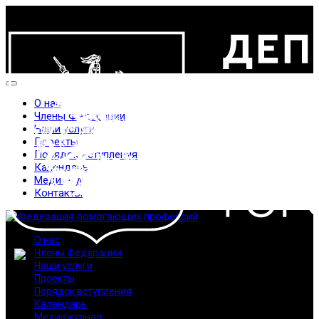
О нас
Члены Федерации
Наши услуги
Проекты
Порядок вступления
Календарь
Медиажурнал
Контакты
О нас
Члены Федерации
Наши услуги
Проекты
Порядок вступления
Календарь
Медиажурнал